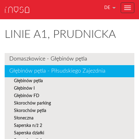
DE
LINIE A1, PRUDNICKA
Domaszkowice - Głębinów pętla
Głębinów pętla - Piłsudskiego Zajezdnia
Głębinów pętla
Głębinów I
Głębinów FD
Skorochów parking
Skorochów pętla
Słoneczna
Saperska n/ż 2
Saperska działki