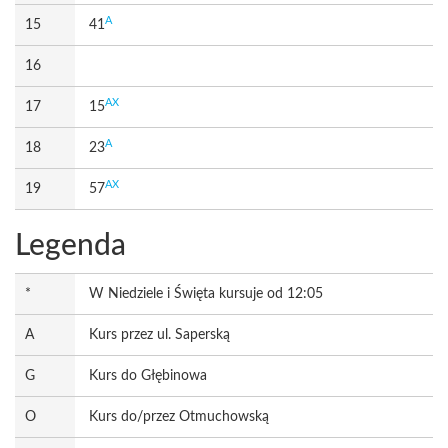
A
15
41
16
AX
17
15
A
18
23
AX
19
57
Legenda
*
W Niedziele i Święta kursuje od 12:05
A
Kurs przez ul. Saperską
G
Kurs do Głębinowa
O
Kurs do/przez Otmuchowską