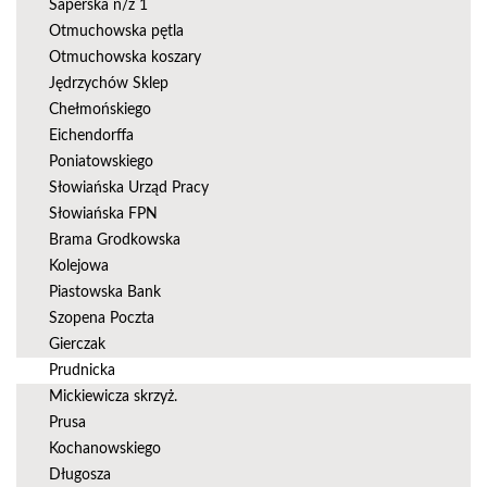
Saperska n/ż 1
Otmuchowska pętla
Otmuchowska koszary
Jędrzychów Sklep
Chełmońskiego
Eichendorffa
Poniatowskiego
Słowiańska Urząd Pracy
Słowiańska FPN
Brama Grodkowska
Kolejowa
Piastowska Bank
Szopena Poczta
Gierczak
Prudnicka
Mickiewicza skrzyż.
Prusa
Kochanowskiego
Długosza