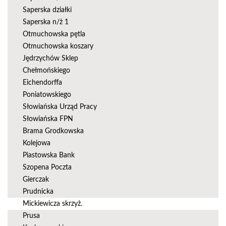
Saperska działki
Saperska n/ż 1
Otmuchowska pętla
Otmuchowska koszary
Jędrzychów Sklep
Chełmońskiego
Eichendorffa
Poniatowskiego
Słowiańska Urząd Pracy
Słowiańska FPN
Brama Grodkowska
Kolejowa
Piastowska Bank
Szopena Poczta
Gierczak
Prudnicka
Mickiewicza skrzyż.
Prusa