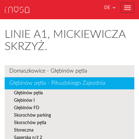
DE
LINIE A1, MICKIEWICZA
SKRZYŻ.
Domaszkowice - Głębinów pętla
Głębinów pętla - Piłsudskiego Zajezdnia
Głębinów pętla
Głębinów I
Głębinów FD
Skorochów parking
Skorochów pętla
Słoneczna
Saperska n/ż 2