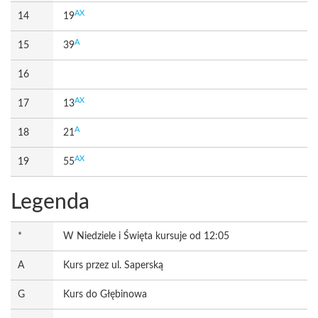
AX
14
19
A
15
39
16
AX
17
13
A
18
21
AX
19
55
Legenda
*
W Niedziele i Święta kursuje od 12:05
A
Kurs przez ul. Saperską
G
Kurs do Głębinowa