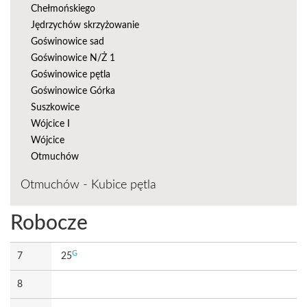
Chełmońskiego
Jędrzychów skrzyżowanie
Goświnowice sad
Goświnowice N/Ż 1
Goświnowice pętla
Goświnowice Górka
Suszkowice
Wójcice I
Wójcice
Otmuchów
Otmuchów - Kubice pętla
Robocze
G
7
25
8