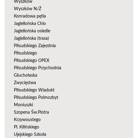
Wyszków
Wyszków N/Ż
Konradowa pętla
Jagiellońska Chio
Jagiellońska osiedle
Jagiellońska (trasa)
Piłsudskiego Zajezdnia
Piłsudskiego
Piłsudskiego OPEX
Piłsudskiego Przychodnia
Głuchołaska
Zwycięstwa
Piłsudskiego Wiadukt
Piłsudskiego Polmozbyt
Moniuszki
Szopena Św.Piotra
Krzywoustego
Pl. Kilińskiego
Ujejskiego Szkoła