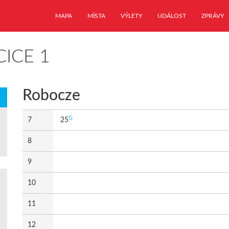
MAPA
MÍSTA
VÝLETY
UDÁLOST
ZPRÁVY
CICE 1
Robocze
G
7
25
8
9
10
11
12