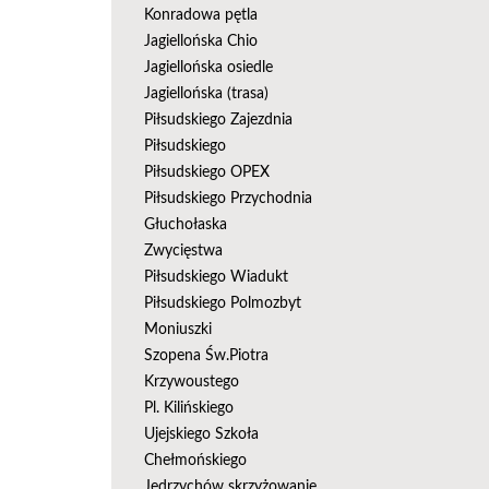
Konradowa pętla
Jagiellońska Chio
Jagiellońska osiedle
Jagiellońska (trasa)
Piłsudskiego Zajezdnia
Piłsudskiego
Piłsudskiego OPEX
Piłsudskiego Przychodnia
Głuchołaska
Zwycięstwa
Piłsudskiego Wiadukt
Piłsudskiego Polmozbyt
Moniuszki
Szopena Św.Piotra
Krzywoustego
Pl. Kilińskiego
Ujejskiego Szkoła
Chełmońskiego
Jędrzychów skrzyżowanie