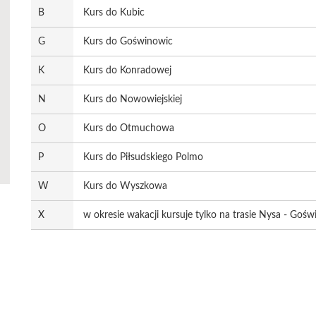
B
Kurs do Kubic
G
Kurs do Goświnowic
K
Kurs do Konradowej
N
Kurs do Nowowiejskiej
O
Kurs do Otmuchowa
P
Kurs do Piłsudskiego Polmo
W
Kurs do Wyszkowa
X
w okresie wakacji kursuje tylko na trasie Nysa - Goś