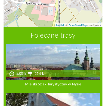
Leaflet
|
©
OpenStreetMap
contributors
Polecane trasy
5:00 h
11.6 km
Miejski Szlak Turystyczny w Nysie