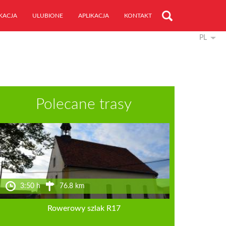
KACJA
ULUBIONE
APLIKACJA
KONTAKT
PL
Polecane trasy
3:50 h
76.8 km
Rowerowy szlak R17