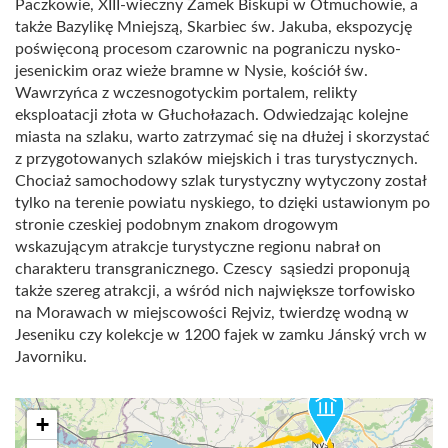
Paczkowie, XIII-wieczny Zamek Biskupi w Otmuchowie, a
także Bazylikę Mniejszą, Skarbiec św. Jakuba, ekspozycję
poświęconą procesom czarownic na pograniczu nysko-
jesenickim oraz wieże bramne w Nysie, kościół św.
Wawrzyńca z wczesnogotyckim portalem, relikty
eksploatacji złota w Głuchołazach. Odwiedzając kolejne
miasta na szlaku, warto zatrzymać się na dłużej i skorzystać
z przygotowanych szlaków miejskich i tras turystycznych.
Chociaż samochodowy szlak turystyczny wytyczony został
tylko na terenie powiatu nyskiego, to dzięki ustawionym po
stronie czeskiej podobnym znakom drogowym
wskazującym atrakcje turystyczne regionu nabrał on
charakteru transgranicznego. Czescy sąsiedzi proponują
także szereg atrakcji, a wśród nich największe torfowisko
na Morawach w miejscowości Rejviz, twierdzę wodną w
Jeseniku czy kolekcje w 1200 fajek w zamku Jánský vrch w
Javorniku.
+