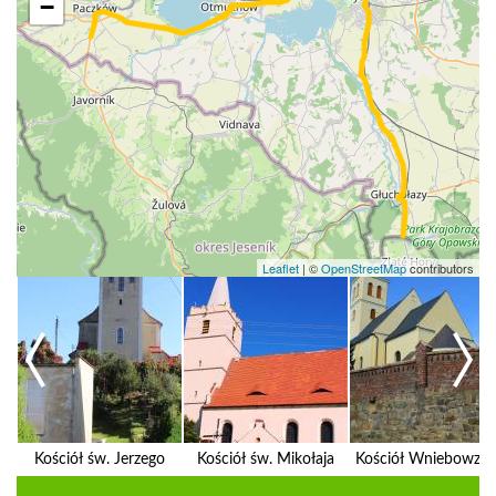
−
Leaflet
|
©
OpenStreetMap
contributors
Kościół św. Jerzego
Kościół św. Mikołaja
Kościół W