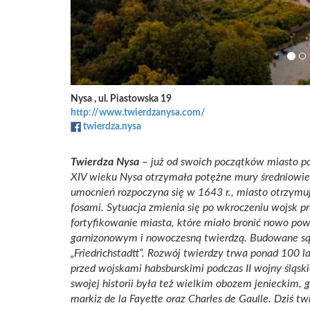
Nysa , ul. Piastowska 19
http://www.twierdzanysa.com/
twierdza.nysa
Twierdza Nysa
– już od swoich początków miasto p
XIV wieku Nysa otrzymała potężne mury średniowie
umocnień rozpoczyna się w 1643 r., miasto otrzymu
fosami. Sytuacja zmienia się po wkroczeniu wojsk pr
fortyfikowanie miasta, które miało bronić nowo pows
garnizonowym i nowoczesną twierdzą. Budowane są m
„Friedrichstadtt”. Rozwój twierdzy trwa ponad 100 la
przed wojskami habsburskimi podczas II wojny śląski
swojej historii była też wielkim obozem jenieckim,
markiz de la Fayette
oraz Charles de Gaulle. Dziś twi