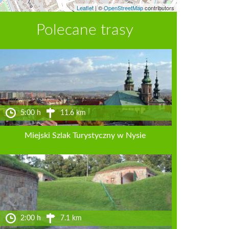
Leaflet
|
©
OpenStreetMap
contributors
Polecane trasy
5:00 h
11.6 km
Miejski Szlak Turystyczny w Nysie
2:00 h
7.1 km