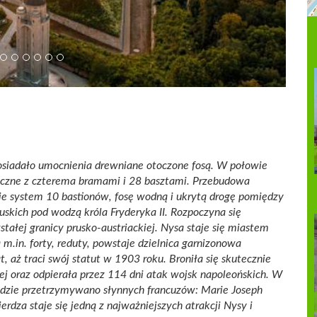
osiadało umocnienia drewniane otoczone fosą. W połowie
czne z czterema bramami i 28 basztami. Przebudowa
je system 10 bastionów, fosę wodną i ukrytą drogę pomiędzy
uskich pod wodzą króla Fryderyka II. Rozpoczyna się
tałej granicy prusko-austriackiej. Nysa staje się miastem
.in. forty, reduty, powstaje dzielnica garnizonowa
t, aż traci swój statut w 1903 roku. Broniła się skutecznie
ej oraz odpierała przez 114 dni atak wojsk napoleońskich. W
 gdzie przetrzymywano słynnych francuzów: Marie Joseph
erdza staje się jedną z najważniejszych atrakcji Nysy i