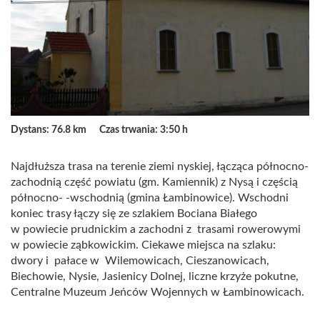
Dystans: 76.8 km
Czas trwania: 3:50 h
Najdłuższa trasa na terenie ziemi nyskiej, łącząca północno-
zachodnią część powiatu (gm. Kamiennik) z Nysą i częścią
północno- -wschodnią (gmina Łambinowice). Wschodni
koniec trasy łączy się ze szlakiem Bociana Białego
w powiecie prudnickim a zachodni z trasami rowerowymi
w powiecie ząbkowickim. Ciekawe miejsca na szlaku:
dwory i pałace w Wilemowicach, Cieszanowicach,
Biechowie, Nysie, Jasienicy Dolnej, liczne krzyże pokutne,
Centralne Muzeum Jeńców Wojennych w Łambinowicach.