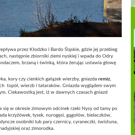
ływa przez Kłodzko i Bardo Śląskie, gdzie jej przebieg
ach, następnie zbiorniki ziemi nyskiej i wpada do Odry
sandaczem, brzaną i świnką, która żerując ustawia głowę
yka, kory czy cienkich gałązek wierzby, gniazda
remiz
,
ych topól, wierzb i tataraków. Gniazda wyglądem swym
m. Ciekawostką jest, iż w dawnych czasach gniazd
a się w okresie zimowym odcinek rzeki Nysy od tamy po
ada krzyżówek, łysek, nurogęsi, gągołów, bielaczków,
yncze osobniki lub pary czernicy, cyraneczki, świstuna,
anadyjskiej oraz zimorodka.