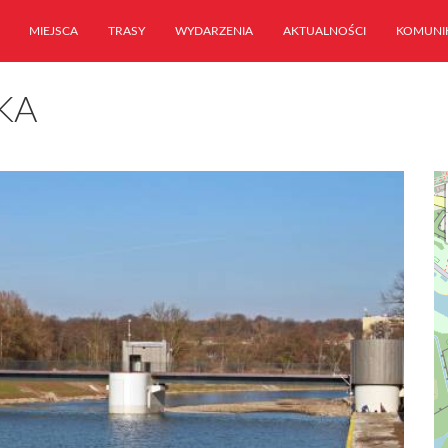
MIEJSCA
TRASY
WYDARZENIA
AKTUALNOŚCI
KOMUNI
KA