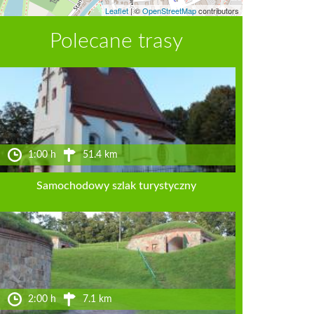
Leaflet
|
©
OpenStreetMap
contributors
Polecane trasy
1:00 h
51.4 km
Samochodowy szlak turystyczny
2:00 h
7.1 km