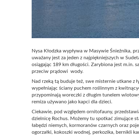
Nysa Kłodzka wypływa w Masywie Śnieżnika, przep
uważany jest za jeden z najpiękniejszych w Sudet
osiągając 189 km długości. Zarybiona jest m.in. 
przeciw prądowi wody.
Nad rzeką tą buduje też, swe misternie utkane z ł
wypełniając ściany puchem roślinnym z kwitnąc
przypominają woreczki z długim tunelem wlotowy
remiza używano jako kapci dla dzieci.
Ciekawie, pod względem ornitofauny, przedstawi
dzielnicę Rochus. Możemy tu spotkać zimujące st
łabędzi niemych, kormoranów czarnych oraz pojed
ogorzałki, kokoszki wodnej, perkozika, bernikli k