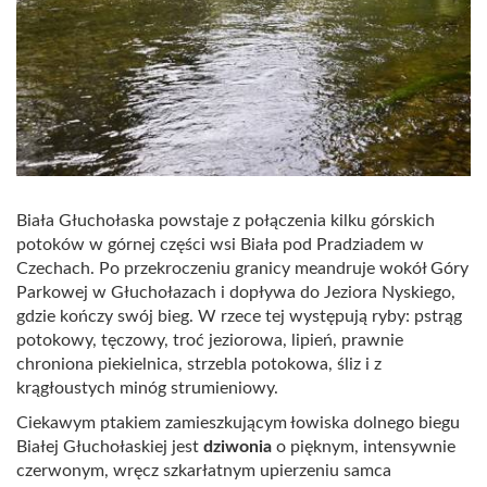
Biała Głuchołaska powstaje z połączenia kilku górskich
potoków w górnej części wsi Biała pod Pradziadem w
Czechach. Po przekroczeniu granicy meandruje wokół Góry
Parkowej w Głuchołazach i dopływa do Jeziora Nyskiego,
gdzie kończy swój bieg. W rzece tej występują ryby: pstrąg
potokowy, tęczowy, troć jeziorowa, lipień, prawnie
chroniona piekielnica, strzebla potokowa, śliz i z
krągłoustych minóg strumieniowy.
Ciekawym ptakiem zamieszkującym łowiska dolnego biegu
Białej Głuchołaskiej jest
dziwonia
o pięknym, intensywnie
czerwonym, wręcz szkarłatnym upierzeniu samca