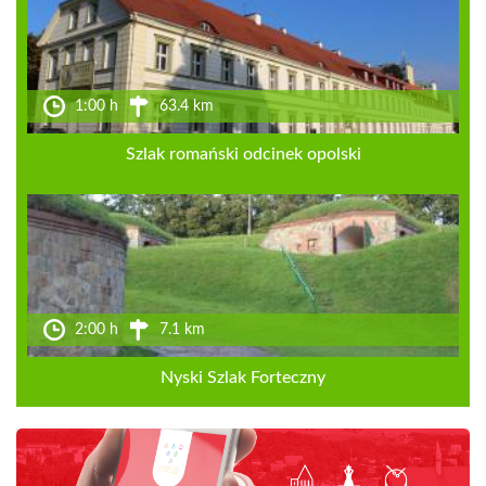
1:00 h
63.4 km
Szlak romański odcinek opolski
2:00 h
7.1 km
Nyski Szlak Forteczny