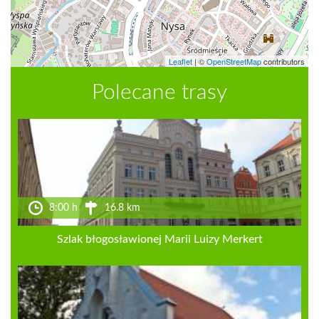
Leaflet
|
©
OpenStreetMap
contributors
Polecane trasy
8:00 h
16.8 km
Szlak błogosławionej Marii Luizy Merkert