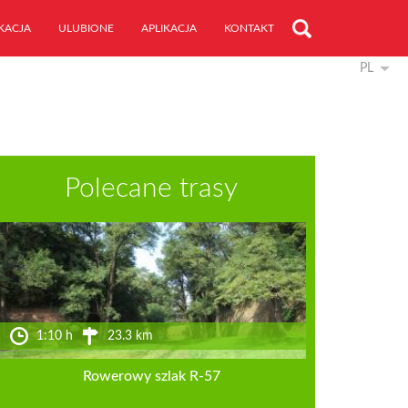
KACJA
ULUBIONE
APLIKACJA
KONTAKT
PL
Polecane trasy
1:10 h
23.3 km
Rowerowy szlak R-57