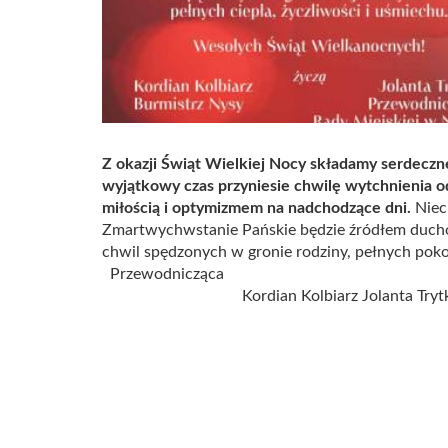
Z okazji Świąt Wielkiej Nocy składamy serdeczne
wyjątkowy czas przyniesie chwilę wytchnienia od
miłością i optymizmem na nadchodzące dni.
Niec
Zmartwychwstanie Pańskie będzie źródłem ducho
chwil spędzonych w gronie rodziny, pełnych pok
Przewodnicząca Burmistr
Kordian Kolbiarz Jolanta Trytko 