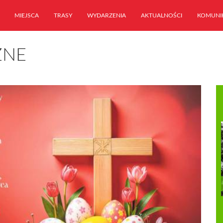
MIEJSCA
TRASY
WYDARZENIA
AKTUALNOŚCI
KOMUNI
ZNE