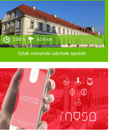
1:00 h
63.4 km
Szlak romański odcinek opolski