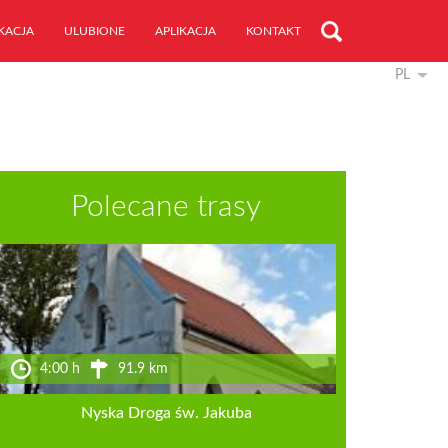
KACJA
ULUBIONE
APLIKACJA
KONTAKT
PL
Polecane trasy
4:00 h
91.9 km
Nyska Droga św. Jakuba