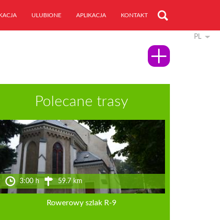
KACJA
ULUBIONE
APLIKACJA
KONTAKT
PL
Polecane trasy
3:00 h
59.7 km
Rowerowy szlak R-9