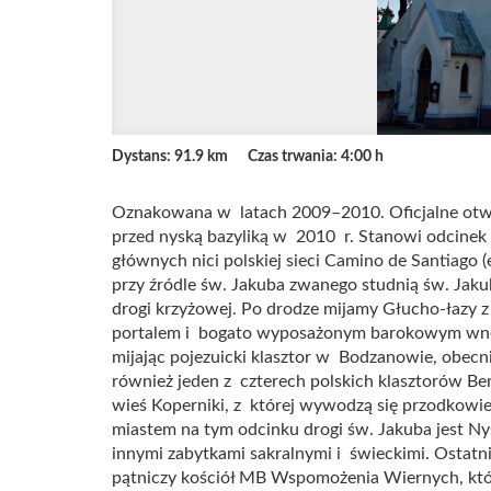
Dystans: 91.9 km
Czas trwania: 4:00 h
Oznakowana w latach 2009–2010. Oficjalne otwa
przed nyską bazyliką w 2010 r. Stanowi odcinek 
głównych nici polskiej sieci Camino de Santiago (
przy źródle św. Jakuba zwanego studnią św. Jakub
drogi krzyżowej. Po drodze mijamy Głucho-łazy
portalem i bogato wyposażonym barokowym wnętrz
mijając pojezuicki klasztor w Bodzanowie, obecn
również jeden z czterech polskich klasztorów B
wieś Koperniki, z której wywodzą się przodkowi
miastem na tym odcinku drogi św. Jakuba jest Ny
innymi zabytkami sakralnymi i świeckimi. Ostatn
pątniczy kościół MB Wspomożenia Wiernych, któ