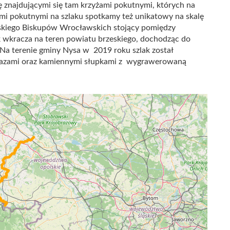
ę znajdującymi się tam krzyżami pokutnymi, których na
żami pokutnymi na szlaku spotkamy też unikatowy na skalę
skiego Biskupów Wrocławskich stojący pomiędzy
k wkracza na teren powiatu brzeskiego, dochodząc do
. Na terenie gminy Nysa w 2019 roku szlak został
azami oraz kamiennymi słupkami z wygrawerowaną