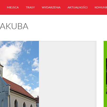
MIEJSCA
TRASY
WYDARZENIA
AKTUALNOŚCI
KOMUNI
JAKUBA