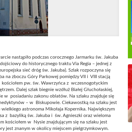
rcie nastąpiło podczas corocznego Jarmarku św. Jakuba
dojściowy do historycznego traktu Via Regia – jednej z
europejska sieć dróg św. Jakuba). Szlak rozpoczyna się
a na zboczu Góry Parkowej pomiędzy VII i VIII stacją
 z kościołem pw. św. Wawrzyńca z wczesnogotyckim
em. Dalej szlak biegnie wzdłuż Białej Głuchołaskiej,
ie w posiadaniu zakonu oblatów. Na szlaku znajduje się
enedyktynów – w Biskupowie. Ciekawostką na szlaku jest
e wielkiego astronoma Mikołaja Kopernika. Największym
sa z bazyliką św. Jakuba i św. Agnieszki oraz wieloma
im kościołem w Nysie znajdującym się na szlaku jest
ry jest znanym w okolicy miejscem pielgrzymkowym.