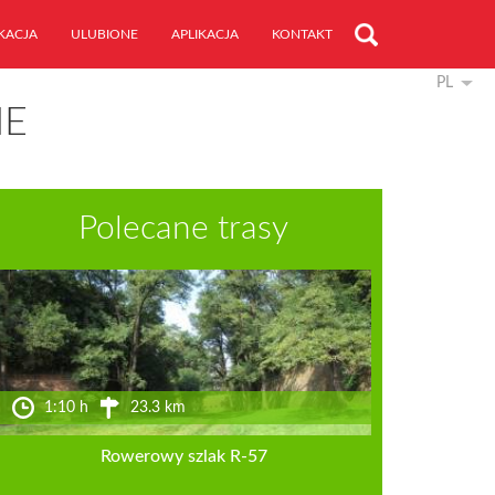
KACJA
ULUBIONE
APLIKACJA
KONTAKT
PL
IE
Polecane trasy
1:10 h
23.3 km
Rowerowy szlak R-57