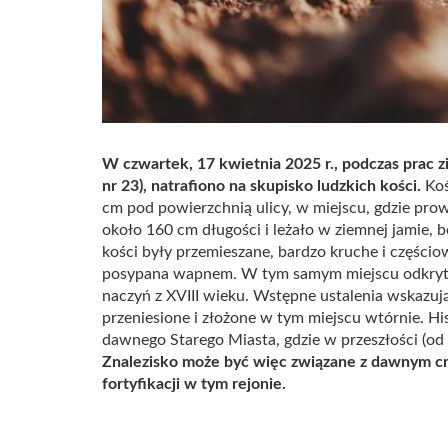
W czwartek, 17 kwietnia 2025 r., podczas prac z
nr 23), natrafiono na skupisko ludzkich kości.
Koś
cm pod powierzchnią ulicy, w miejscu, gdzie pr
około 160 cm długości i leżało w ziemnej jamie,
kości były przemieszane, bardzo kruche i części
posypana wapnem. W tym samym miejscu odkryto t
naczyń z XVIII wieku. Wstępne ustalenia wskazuj
przeniesione i złożone w tym miejscu wtórnie. His
dawnego Starego Miasta, gdzie w przeszłości (od p
Znalezisko może być więc związane z dawnym cm
fortyfikacji w tym rejonie.