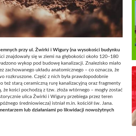
iemnych przy ul. Żwirki i Wigury (na wysokości budynku
ci znajdowały się w ziemi na głębokości około 120–180
owadzono wykop pod budowę kanalizacji. Znalezisko miało
 bez zachowanego układu anatomicznego – co oznacza, że
owo rozkruszone. Część z nich była prawdopodobnie
eż starą ceramiczną rurę kanalizacyjną oraz fragmenty
ą, że kości pochodzą z tzw. złoża wtórnego – mogły zostać
torycznie ulica Żwirki i Wigury przebiega przez teren
óźnego średniowiecza) istniał m.in. kościół św. Jana.
entarzem lub działaniami po likwidacji nowożytnych