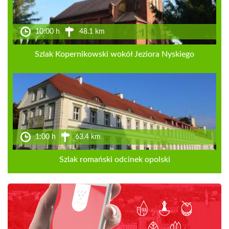
10:00 h
48.1 km
Szlak Kopernikowski wokół Jeziora Nyskiego
1:00 h
63.4 km
Szlak romański odcinek opolski