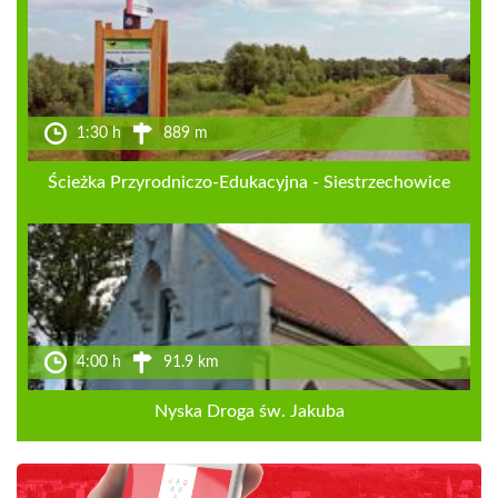
1:30 h
889 m
Ścieżka Przyrodniczo-Edukacyjna - Siestrzechowice
4:00 h
91.9 km
Nyska Droga św. Jakuba