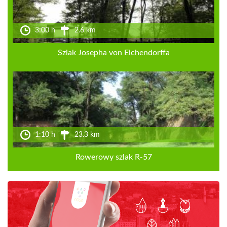
3:00 h
2.6 km
Szlak Josepha von Eichendorffa
1:10 h
23.3 km
Rowerowy szlak R-57