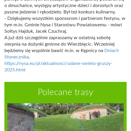
o dmuchańce, występy artystyczne dzieci i dorosłych oraz
pyszne jedzenie i rękodzieło. Był też konkurs kulinarny.
- Dziękujemy wszystkim sponsorom i partnerom festynu, w
tym m.in. Gminie Nysa i Starostwu Powiatowemu - mówi
Sołtys Hajduk, Jacek Czuchraj.
A już dziś szczególnie zapraszamy w ostatnią sobotę
sierpnia na dożynki gminne do Wierzbięcic. Wcześniej
będziemy się wspólnie bawić m.in. w Kępnicy na
Dniach
Słonecznika
.
https://nysa.eu/pl/aktualnosci/udane-swieto-gruszy-
2025.html
Polecane trasy