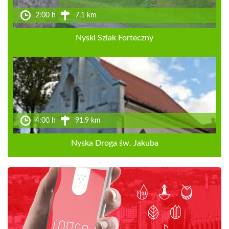
2:00 h
7.1 km
Nyski Szlak Forteczny
4:00 h
91.9 km
Nyska Droga św. Jakuba