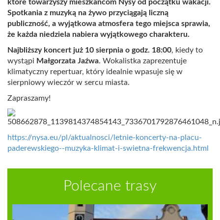
które towarzyszy mieszkańcom Nysy od początku wakacji.
Spotkania z muzyką na żywo przyciągają liczną
publiczność, a wyjątkowa atmosfera tego miejsca sprawia,
że każda niedziela nabiera wyjątkowego charakteru.
Najbliższy koncert już 10 sierpnia o godz. 18:00
, kiedy to
wystąpi
Małgorzata Jaźwa
. Wokalistka zaprezentuje
klimatyczny repertuar, który idealnie wpasuje się w
sierpniowy wieczór w sercu miasta.
Zapraszamy!
https://nysa.eu/pl/aktualnosci/letnie-koncerty-na-placu-
paderewskiego--muzyka-klimat-i-swietna-frekwencja.html
Polecane trasy