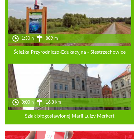
1:30 h
889 m
Ścieżka Przyrodniczo-Edukacyjna - Siestrzechowice
8:00 h
16.8 km
Szlak błogosławionej Marii Luizy Merkert