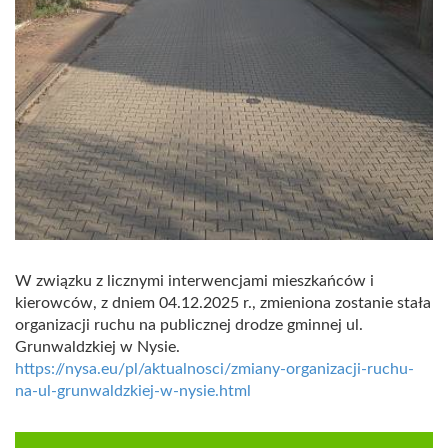
W związku z licznymi interwencjami mieszkańców i
kierowców, z dniem 04.12.2025 r., zmieniona zostanie stała
organizacji ruchu na publicznej drodze gminnej ul.
Grunwaldzkiej w Nysie.
https://nysa.eu/pl/aktualnosci/zmiany-organizacji-ruchu-
na-ul-grunwaldzkiej-w-nysie.html