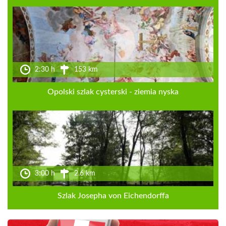
2:30 h
153 km
Opolski szlak cysterski - ziemia nyska
3:00 h
2.6 km
Szlak Josepha von Eichendorffa