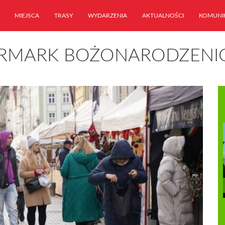
MIEJSCA
TRASY
WYDARZENIA
AKTUALNOŚCI
KOMUNI
ARMARK BOŻONARODZENI