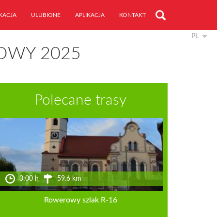
KACJA
ULUBIONE
APLIKACJA
KONTAKT
PL
OWY 2025
Polecane trasy
3:00 h
59.6 km
Rowerowy szlak R-16