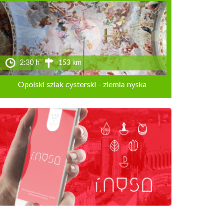
2:30 h
153 km
Opolski szlak cysterski - ziemia nyska