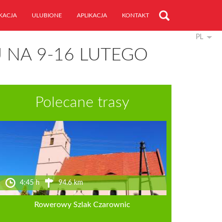
KACJA
ULUBIONE
APLIKACJA
KONTAKT
PL
U NA 9-16 LUTEGO
Polecane trasy
4:45 h
94.6 km
Rowerowy Szlak Czarownic