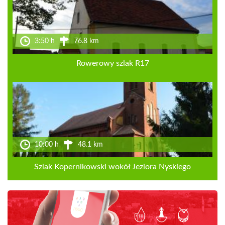
3:50 h
76.8 km
Rowerowy szlak R17
10:00 h
48.1 km
Szlak Kopernikowski wokół Jeziora Nyskiego