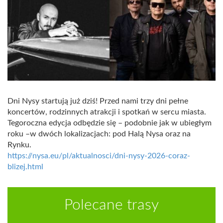
Dni Nysy startują już dziś! Przed nami trzy dni pełne
koncertów, rodzinnych atrakcji i spotkań w sercu miasta.
Tegoroczna edycja odbędzie się – podobnie jak w ubiegłym
roku –w dwóch lokalizacjach: pod Halą Nysa oraz na
Rynku.
https://nysa.eu/pl/aktualnosci/dni-nysy-2026-coraz-
blizej.html
Polecane trasy