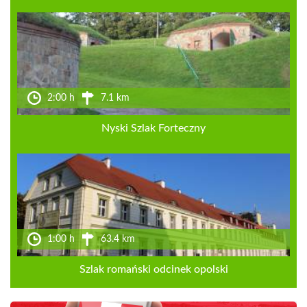
2:00 h
7.1 km
Nyski Szlak Forteczny
1:00 h
63.4 km
Szlak romański odcinek opolski