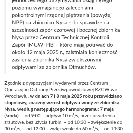
jednoczesnego utrzymywania osiągniętego
poziomu wymaganego zaleceniami
pokontrolnymi rzędnej piętrzenia (powyżej
NPP) na zbiorniku Nysa - do sprawdzenia
szczelności zapór czołowej i bocznej zbiornika
Nysa przez Centrum Technicznej Kontroli
Zapór IMGW-PIB – które mają potrwać do
około 12 maja 2025 r., zaistniała konieczność
zasilenia zbiornika Nysa zwiększonymi
odpływami ze zbiornika Otmuchów.
Zgodnie z dyspozycjami wydanymi przez Centrum
Operacyjne Ochrony Przeciwpowodziowej RZGW we
Wrocławiu,
w dniach 7 i 8 maja 2025 roku przewidziano
stopniowy, znaczny wzrost odpływu wody ze zbiornika
Nysa, według następującego harmonogramu:
7 maja
(środa):
– od 9:00 – odpływ 10 m³/s, przez urządzenia
zrzutowe, bez użycia turbin, – od 10:30 – zwiększenie do
30 m³/s, – od 12:00 – zwiększenie do 60 m³/s, – od 13:30 –