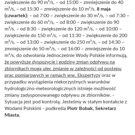
zwiększenie do 90 m³/s, – od 15:00 – zmniejszenie do 40
m³/s, – od 15:30 – zmniejszenie do 10 m³/s.
8 maja
(czwartek):
– od 7:00 – zwiększenie do 30 m³/s, – od 7:30 –
zwiększenie do 60 m³/s, – od 8:00 – zwiększenie do 90
m³/s, – od 8:30 – zwiększenie do 120 m³/s, – od 10:00 –
zwiększenie do 150 m³/s, – od 11:30 – zwiększenie do 200
m³/s, – od 13:00 – zwiększenie do 250 m³/s, – od 14:30 –
zmniejszenie do 50 m³/s, – od 16:00 – zmniejszenie do 10
m³/s, do odwołania Jednocześnie Wody Polskie informują,
że powyższe dyspozycje i godziny zmian odpływu na
zbiornikach mogą ulec zmianie w zależności od postępu
prac pomiarowych w ramach ww. Ekspertyzy
oraz w
przypadku wystąpienia niekorzystnych warunków
hydrologiczno-meteorologicznych istnieje możliwość
zmiany zadysponowanego odpływu ze zbiorników.
-
Sytuacja jest pod kontrolą. Jesteśmy w stałym kontakcie z
Wodami Polskimi - podkreśla
Piotr Bobak, Sekretarz
Miasta.