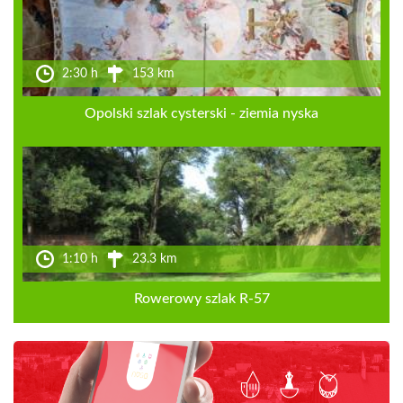
2:30 h
153 km
Opolski szlak cysterski - ziemia nyska
1:10 h
23.3 km
Rowerowy szlak R-57