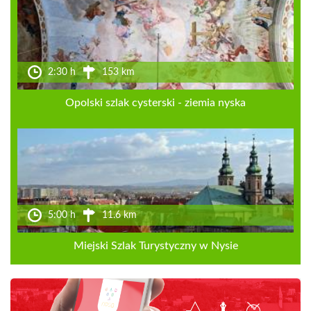
2:30 h
153 km
Opolski szlak cysterski - ziemia nyska
5:00 h
11.6 km
Miejski Szlak Turystyczny w Nysie