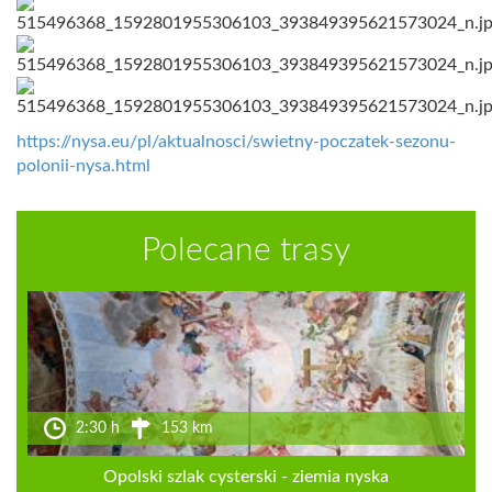
https://nysa.eu/pl/aktualnosci/swietny-poczatek-sezonu-
polonii-nysa.html
Polecane trasy
2:30 h
153 km
Opolski szlak cysterski - ziemia nyska