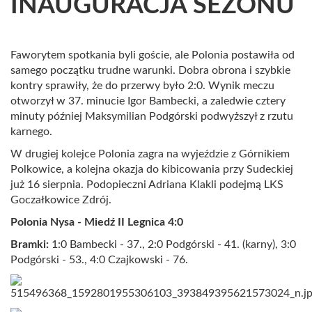
INAUGURACJA SEZONU
Faworytem spotkania byli goście, ale Polonia postawiła od
samego początku trudne warunki. Dobra obrona i szybkie
kontry sprawiły, że do przerwy było 2:0.
Wynik meczu
otworzył w 37. minucie Igor Bambecki, a zaledwie cztery
minuty później Maksymilian Podgórski podwyższył z rzutu
karnego.
W drugiej kolejce Polonia zagra na wyjeździe z Górnikiem
Polkowice, a kolejna okazja do kibicowania przy Sudeckiej
już 16 sierpnia. Podopieczni Adriana Klakli podejmą
LKS
Goczałkowice Zdrój.
Polonia Nysa - Miedź II Legnica 4:0
Bramki:
1:0 Bambecki - 37., 2:0 Podgórski - 41. (karny), 3:0
Podgórski - 53., 4:0 Czajkowski - 76.