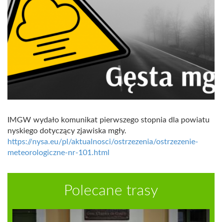
IMGW wydało komunikat pierwszego stopnia dla powiatu
nyskiego dotyczący zjawiska mgły.
https://nysa.eu/pl/aktualnosci/ostrzezenia/ostrzezenie-
meteorologiczne-nr-101.html
Polecane trasy