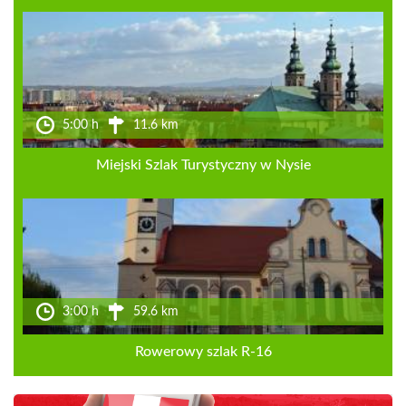
5:00 h
11.6 km
Miejski Szlak Turystyczny w Nysie
3:00 h
59.6 km
Rowerowy szlak R-16