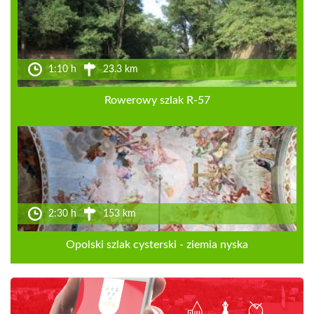
1:10 h
23.3 km
Rowerowy szlak R-57
2:30 h
153 km
Opolski szlak cysterski - ziemia nyska