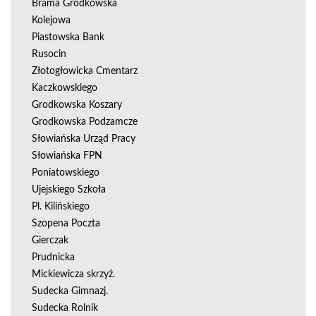
Brama Grodkowska
Kolejowa
Piastowska Bank
Rusocin
Złotogłowicka Cmentarz
Kaczkowskiego
Grodkowska Koszary
Grodkowska Podzamcze
Słowiańska Urząd Pracy
Słowiańska FPN
Poniatowskiego
Ujejskiego Szkoła
Pl. Kilińskiego
Szopena Poczta
Gierczak
Prudnicka
Mickiewicza skrzyż.
Sudecka Gimnazj.
Sudecka Rolnik