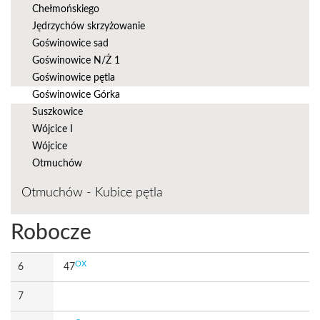
Chełmońskiego
Jędrzychów skrzyżowanie
Goświnowice sad
Goświnowice N/Ż 1
Goświnowice pętla
Goświnowice Górka
Suszkowice
Wójcice I
Wójcice
Otmuchów
Otmuchów - Kubice pętla
Robocze
OX
6
47
7