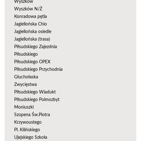
Wyszków
Wyszków N/Ż
Konradowa pętla
Jagiellońska Chio
Jagiellońska osiedle
Jagiellońska (trasa)
Piłsudskiego Zajezdnia
Piłsudskiego
Piłsudskiego OPEX
Piłsudskiego Przychodnia
Głuchołaska
Zwycięstwa
Piłsudskiego Wiadukt
Piłsudskiego Polmozbyt
Moniuszki
Szopena Św.Piotra
Krzywoustego
Pl. Kilińskiego
Ujejskiego Szkoła