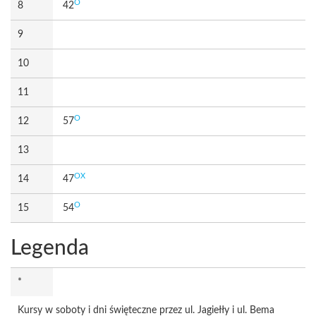
O
8
42
9
10
11
O
12
57
13
OX
14
47
O
15
54
Legenda
*
Kursy w soboty i dni święteczne przez ul. Jagiełły i ul. Bema