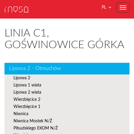
PL
LINIA C1,
GOŚWINOWICE GÓRKA
Lipowa 2 - Otmuchów
Lipowa 2
Lipowa 1 wiata
Lipowa 2 wiata
Wierzbięcice 2
Wierzbięcice 1
Niwnica
Niwnica Mostek N/Ż
Piłsudskiego EKOM N/Ż