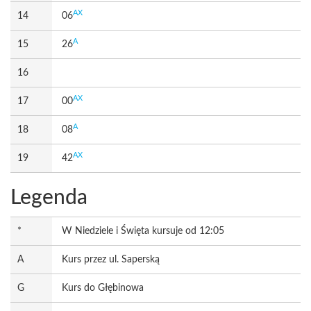
AX
14
06
A
15
26
16
AX
17
00
A
18
08
AX
19
42
Legenda
*
W Niedziele i Święta kursuje od 12:05
A
Kurs przez ul. Saperską
G
Kurs do Głębinowa