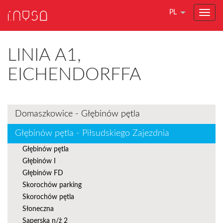
PL
LINIA A1,
EICHENDORFFA
Domaszkowice - Głębinów pętla
Głębinów pętla - Piłsudskiego Zajezdnia
Głębinów pętla
Głębinów I
Głębinów FD
Skorochów parking
Skorochów pętla
Słoneczna
Saperska n/ż 2