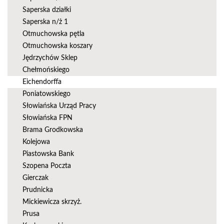
Saperska działki
Saperska n/ż 1
Otmuchowska pętla
Otmuchowska koszary
Jędrzychów Sklep
Chełmońskiego
Eichendorffa
Poniatowskiego
Słowiańska Urząd Pracy
Słowiańska FPN
Brama Grodkowska
Kolejowa
Piastowska Bank
Szopena Poczta
Gierczak
Prudnicka
Mickiewicza skrzyż.
Prusa