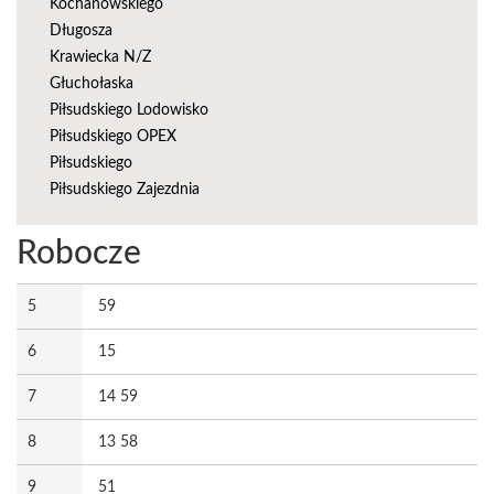
Kochanowskiego
Długosza
Krawiecka N/Z
Głuchołaska
Piłsudskiego Lodowisko
Piłsudskiego OPEX
Piłsudskiego
Piłsudskiego Zajezdnia
Robocze
5
59
6
15
7
14 59
8
13 58
9
51