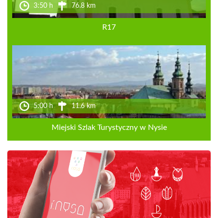
3:50 h
76.8 km
R17
5:00 h
11.6 km
Miejski Szlak Turystyczny w Nysie