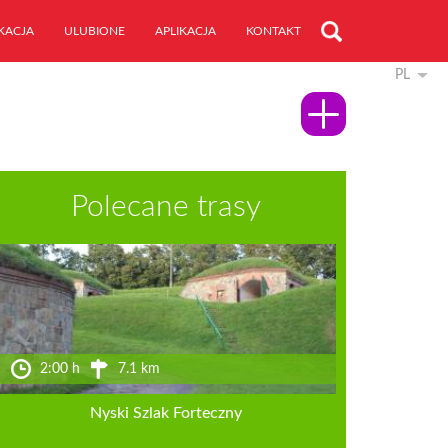
KACJA
ULUBIONE
APLIKACJA
KONTAKT
PL
Polecane trasy
2:00 h
7.1 km
Nyski Szlak Forteczny