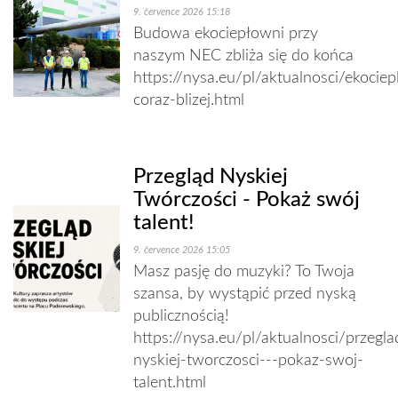
9. července 2026 15:18
Budowa ekociepłowni przy
naszym NEC zbliża się do końca
https://nysa.eu/pl/aktualnosci/ekocie
coraz-blizej.html
Przegląd Nyskiej
Twórczości - Pokaż swój
talent!
9. července 2026 15:05
Masz pasję do muzyki? To Twoja
szansa, by wystąpić przed nyską
publicznością!
https://nysa.eu/pl/aktualnosci/przegla
nyskiej-tworczosci---pokaz-swoj-
talent.html