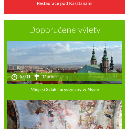
Restaurace pod Kasztanami
Doporučené výlety
5:00 h
11.6 km
Miejski Szlak Turystyczny w Nysie