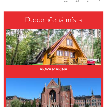
12
13
14
>
Doporučená místa
AKWA MARINA