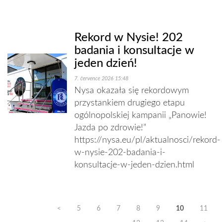
Rekord w Nysie! 202
badania i konsultacje w
jeden dzień!
7. července 2026 15:48
Nysa okazała się rekordowym
przystankiem drugiego etapu
ogólnopolskiej kampanii „Panowie!
Jazda po zdrowie!”
https://nysa.eu/pl/aktualnosci/rekord-
w-nysie-202-badania-i-
konsultacje-w-jeden-dzien.html
<
5
6
7
8
9
10
11