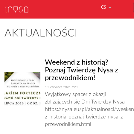
CS
AKTUALNOŚCI
Weekend z historią?
Poznaj Twierdzę Nysa z
przewodnikiem!
13. července 2026 7:23
Wyjątkowy spacer z okazji
zbliżających się Dni Twierdzy Nysa
https://nysa.eu/pl/aktualnosci/weeke
z-historia-poznaj-twierdze-nysa-z-
przewodnikiem.html