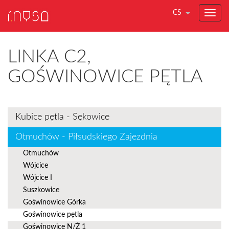
CS
LINKA C2,
GOŚWINOWICE PĘTLA
Kubice pętla - Sękowice
Otmuchów - Piłsudskiego Zajezdnia
Otmuchów
Wójcice
Wójcice I
Suszkowice
Goświnowice Górka
Goświnowice pętla
Goświnowice N/Ż 1