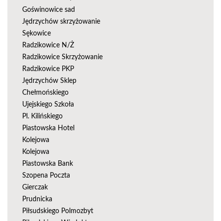
Goświnowice sad
Jędrzychów skrzyżowanie
Sękowice
Radzikowice N/Ż
Radzikowice Skrzyżowanie
Radzikowice PKP
Jędrzychów Sklep
Chełmońskiego
Ujejskiego Szkoła
Pl. Kilińskiego
Piastowska Hotel
Kolejowa
Kolejowa
Piastowska Bank
Szopena Poczta
Gierczak
Prudnicka
Piłsudskiego Polmozbyt