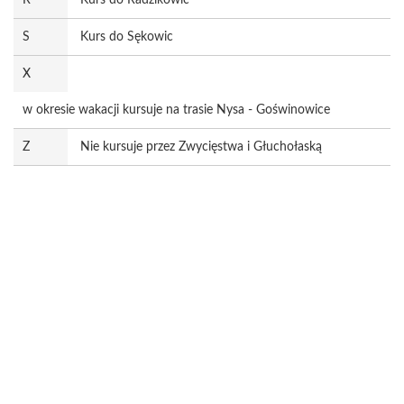
R
Kurs do Radzikowic
S
Kurs do Sękowic
X
w okresie wakacji kursuje na trasie Nysa - Goświnowice
Z
Nie kursuje przez Zwycięstwa i Głuchołaską