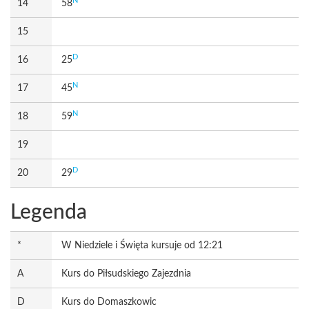
N
14
58
15
D
16
25
N
17
45
N
18
59
19
D
20
29
Legenda
*
W Niedziele i Święta kursuje od 12:21
A
Kurs do Piłsudskiego Zajezdnia
D
Kurs do Domaszkowic