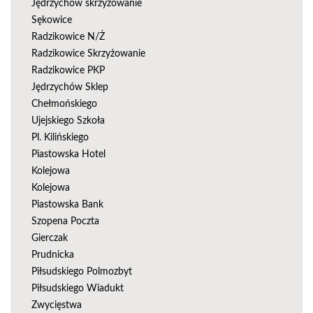
Jędrzychów skrzyżowanie
Sękowice
Radzikowice N/Ż
Radzikowice Skrzyżowanie
Radzikowice PKP
Jędrzychów Sklep
Chełmońskiego
Ujejskiego Szkoła
Pl. Kilińskiego
Piastowska Hotel
Kolejowa
Kolejowa
Piastowska Bank
Szopena Poczta
Gierczak
Prudnicka
Piłsudskiego Polmozbyt
Piłsudskiego Wiadukt
Zwycięstwa