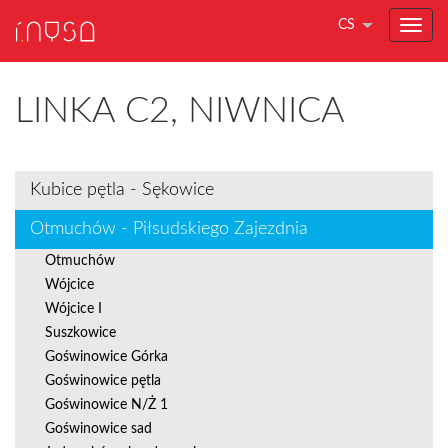
CS
LINKA C2, NIWNICA
Kubice pętla - Sękowice
Otmuchów - Piłsudskiego Zajezdnia
Otmuchów
Wójcice
Wójcice I
Suszkowice
Goświnowice Górka
Goświnowice pętla
Goświnowice N/Ż 1
Goświnowice sad