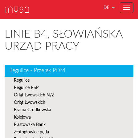
DE
LINIE B4, SŁOWIAŃSKA
URZĄD PRACY
Regulice - Przełęk POM
Regulice
Regulice RSP
Orląt Lwowskich N/Ż
Orląt Lwowskich
Brama Grodkowska
Kolejowa
Piastowska Bank
Złotogłowice pętla