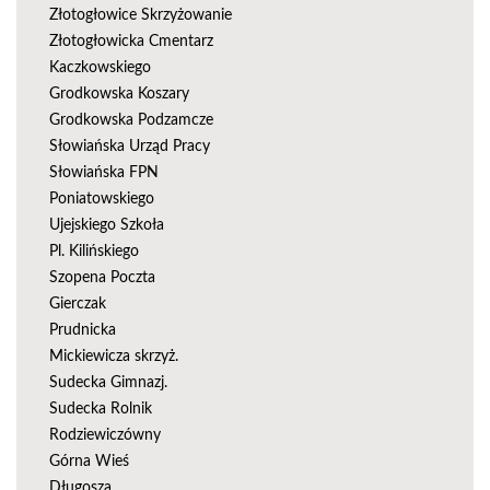
Złotogłowice Skrzyżowanie
Złotogłowicka Cmentarz
Kaczkowskiego
Grodkowska Koszary
Grodkowska Podzamcze
Słowiańska Urząd Pracy
Słowiańska FPN
Poniatowskiego
Ujejskiego Szkoła
Pl. Kilińskiego
Szopena Poczta
Gierczak
Prudnicka
Mickiewicza skrzyż.
Sudecka Gimnazj.
Sudecka Rolnik
Rodziewiczówny
Górna Wieś
Długosza