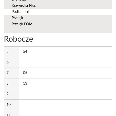
Krawiecka N/Z
Podkamień
Przełęk
Przełęk POM
Robocze
5
54
6
7
05
8
13
9
10
11