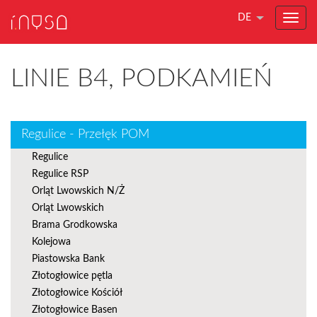
DE
LINIE B4, PODKAMIEŃ
Regulice - Przełęk POM
Regulice
Regulice RSP
Orląt Lwowskich N/Ż
Orląt Lwowskich
Brama Grodkowska
Kolejowa
Piastowska Bank
Złotogłowice pętla
Złotogłowice Kościół
Złotogłowice Basen