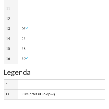
11
12
O
13
05
14
25
15
58
O
16
30
Legenda
*
O
Kurs przez ul.Kolejową