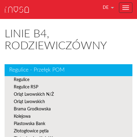
DE
LINIE B4,
RODZIEWICZÓWNY
Regulice - Przełęk POM
Regulice
Regulice RSP
Orląt Lwowskich N/Ż
Orląt Lwowskich
Brama Grodkowska
Kolejowa
Piastowska Bank
Złotogłowice pętla