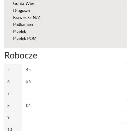
Górna Wieś
Długosza
Krawiecka N/Z
Podkamień
Przełęk
Przełęk POM
Robocze
5
45
6
56
7
8
04
9
10