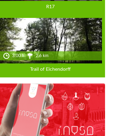
R17
3:00 h
2.6 km
Trail of Eichendorff