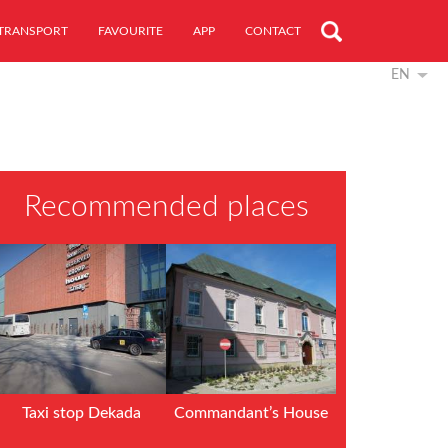
TRANSPORT
FAVOURITE
APP
CONTACT
EN
Recommended places
Taxi stop Dekada
Commandant’s House