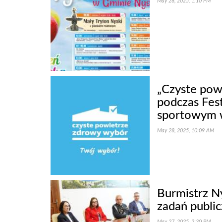
May 28, 2025, 1:10 PM
„Czyste pow
podczas Fes
sportowym 
May 28, 2025, 10:09 AM
Burmistrz Ny
zadań publi
May 27, 2025, 2:30 PM