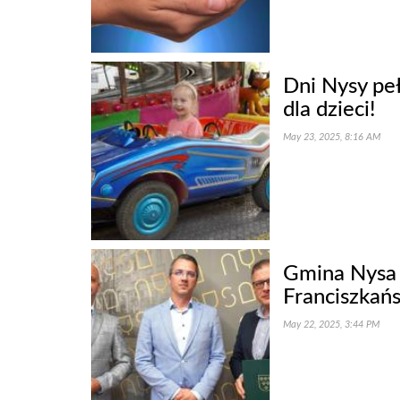
Dni Nysy pe
dla dzieci!
May 23, 2025, 8:16 AM
Gmina Nysa 
Franciszkańs
May 22, 2025, 3:44 PM