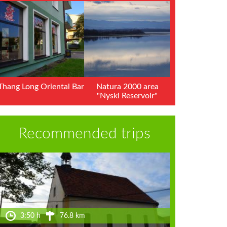
Thang Long Oriental Bar
Natura 2000 area
"Nyski Reservoir"
Recommended trips
3:50 h
76.8 km