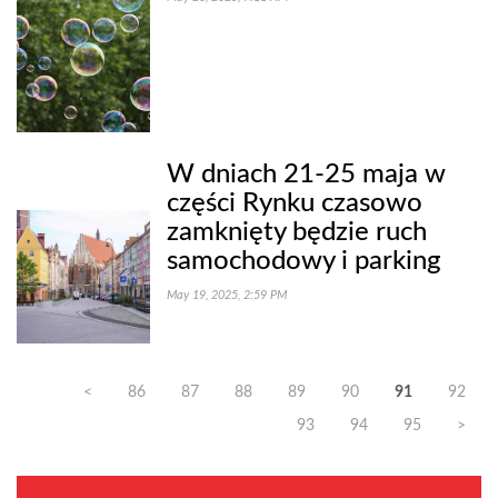
W dniach 21-25 maja w
części Rynku czasowo
zamknięty będzie ruch
samochodowy i parking
May 19, 2025, 2:59 PM
<
86
87
88
89
90
91
92
93
94
95
>