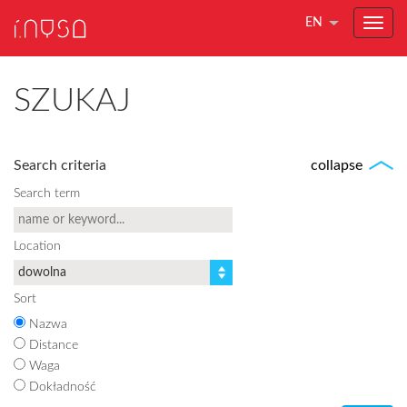
EN
SZUKAJ
Search criteria
collapse
Search term
Location
Sort
Nazwa
Distance
Waga
Dokładność