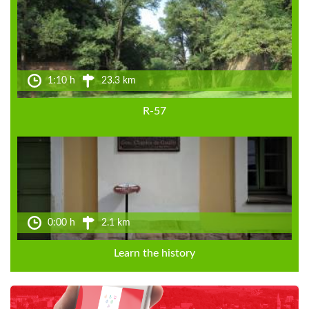
1:10 h
23.3 km
R-57
0:00 h
2.1 km
Learn the history