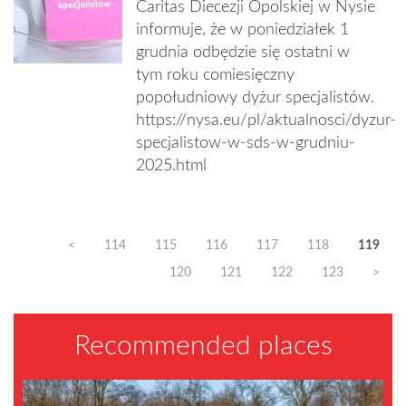
Caritas Diecezji Opolskiej w Nysie
informuje, że w poniedziałek 1
grudnia odbędzie się ostatni w
tym roku comiesięczny
popołudniowy dyżur specjalistów.
https://nysa.eu/pl/aktualnosci/dyzur-
specjalistow-w-sds-w-grudniu-
2025.html
<
114
115
116
117
118
119
120
121
122
123
>
Recommended places